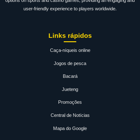
options on sports and casino games, providing an engaging and
user-friendly experience to players worldwide.
Links rápidos
Caça-níqueis online
Jogos de pesca
Bacará
Jueteng
Promoções
Central de Notícias
Mapa do Google