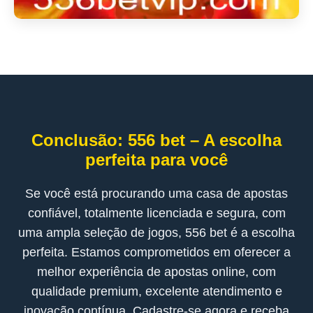
Conclusão: 556 bet – A escolha
perfeita para você
Se você está procurando uma casa de apostas
confiável, totalmente licenciada e segura, com
uma ampla seleção de jogos, 556 bet é a escolha
perfeita. Estamos comprometidos em oferecer a
melhor experiência de apostas online, com
qualidade premium, excelente atendimento e
inovação contínua. Cadastre-se agora e receba