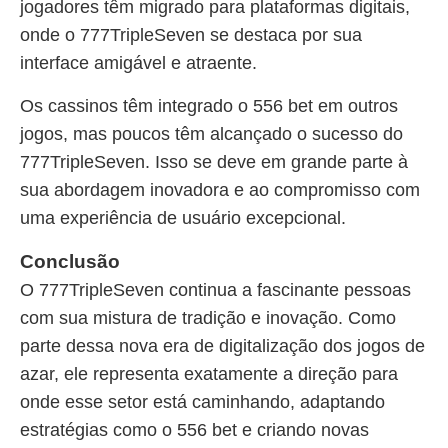
jogadores têm migrado para plataformas digitais,
onde o 777TripleSeven se destaca por sua
interface amigável e atraente.
Os cassinos têm integrado o 556 bet em outros
jogos, mas poucos têm alcançado o sucesso do
777TripleSeven. Isso se deve em grande parte à
sua abordagem inovadora e ao compromisso com
uma experiência de usuário excepcional.
Conclusão
O 777TripleSeven continua a fascinante pessoas
com sua mistura de tradição e inovação. Como
parte dessa nova era de digitalização dos jogos de
azar, ele representa exatamente a direção para
onde esse setor está caminhando, adaptando
estratégias como o 556 bet e criando novas