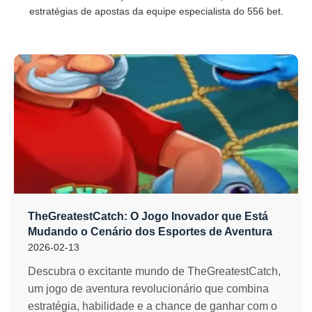
estratégias de apostas da equipe especialista do 556 bet.
TheGreatestCatch: O Jogo Inovador que Está
Mudando o Cenário dos Esportes de Aventura
2026-02-13
Descubra o excitante mundo de TheGreatestCatch,
um jogo de aventura revolucionário que combina
estratégia, habilidade e a chance de ganhar com o