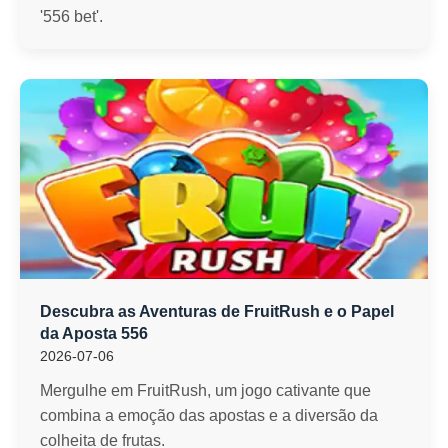
'556 bet'.
Descubra as Aventuras de FruitRush e o Papel
da Aposta 556
2026-07-06
Mergulhe em FruitRush, um jogo cativante que
combina a emoção das apostas e a diversão da
colheita de frutas.