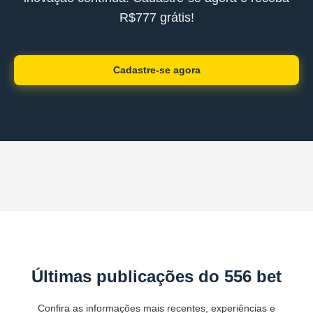
R$777 grátis!
Cadastre-se agora
Últimas publicações do 556 bet
Confira as informações mais recentes, experiências e