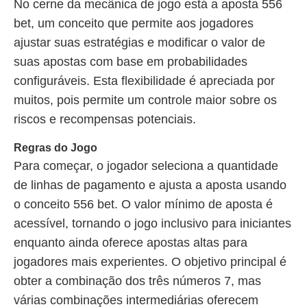
No cerne da mecânica de jogo está a aposta 556
bet, um conceito que permite aos jogadores
ajustar suas estratégias e modificar o valor de
suas apostas com base em probabilidades
configuráveis. Esta flexibilidade é apreciada por
muitos, pois permite um controle maior sobre os
riscos e recompensas potenciais.
Regras do Jogo
Para começar, o jogador seleciona a quantidade
de linhas de pagamento e ajusta a aposta usando
o conceito 556 bet. O valor mínimo de aposta é
acessível, tornando o jogo inclusivo para iniciantes
enquanto ainda oferece apostas altas para
jogadores mais experientes. O objetivo principal é
obter a combinação dos três números 7, mas
várias combinações intermediárias oferecem