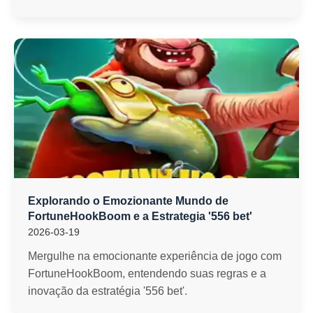
Explorando o Emozionante Mundo de
FortuneHookBoom e a Estrategia '556 bet'
2026-03-19
Mergulhe na emocionante experiência de jogo com
FortuneHookBoom, entendendo suas regras e a
inovação da estratégia '556 bet'.