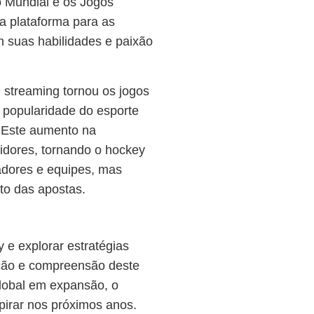
 Mundial e os Jogos
 plataforma para as
 suas habilidades e paixão
 streaming tornou os jogos
 popularidade do esporte
. Este aumento na
tidores, tornando o hockey
adores e equipes, mas
to das apostas.
e explorar estratégias
ção e compreensão deste
lobal em expansão, o
pirar nos próximos anos.