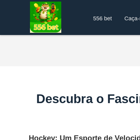
556 bet
Caça-
Descubra o Fasci
Hockey: Um Esporte de Velocid