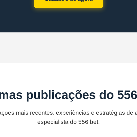
imas publicações do 556
ações mais recentes, experiências e estratégias de
especialista do 556 bet.