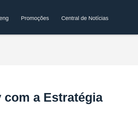
teng
Promoções
Central de Notícias
 com a Estratégia