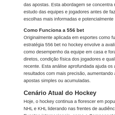
das apostas. Esta abordagem se concentra na
estudo das equipes e jogadores antes de fa
escolhas mais informadas e potencialmente m
Como Funciona a 556 bet
Originalmente aplicada em esportes como fu
estratégia 556 bet no hockey envolve a avali
como desempenho da equipe em casa e fora,
diretos, condição física dos jogadores e qu
recente. Esta análise aprofundada ajuda os
resultados com mais precisão, aumentando
apostas simples ou acumuladas.
Cenário Atual do Hockey
Hoje, o hockey continua a florescer em pop
NHL e KHL liderando nas frentes de audiênci