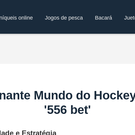
níqueis online
Jogos de pesca
Bacará
Jue
nante Mundo do Hockey
'556 bet'
ade e Estratégia