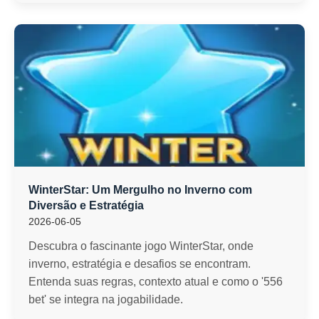
WinterStar: Um Mergulho no Inverno com
Diversão e Estratégia
2026-06-05
Descubra o fascinante jogo WinterStar, onde
inverno, estratégia e desafios se encontram.
Entenda suas regras, contexto atual e como o '556
bet' se integra na jogabilidade.