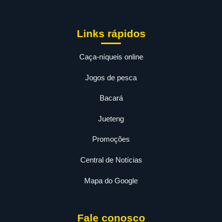
Links rápidos
Caça-níqueis online
Jogos de pesca
Bacará
Jueteng
Promoções
Central de Notícias
Mapa do Google
Fale conosco