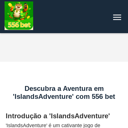
Descubra a Aventura em
'IslandsAdventure' com 556 bet
Introdução a 'IslandsAdventure'
'IslandsAdventure' é um cativante jogo de