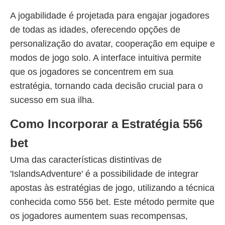
A jogabilidade é projetada para engajar jogadores
de todas as idades, oferecendo opções de
personalização do avatar, cooperação em equipe e
modos de jogo solo. A interface intuitiva permite
que os jogadores se concentrem em sua
estratégia, tornando cada decisão crucial para o
sucesso em sua ilha.
Como Incorporar a Estratégia 556
bet
Uma das características distintivas de
'IslandsAdventure' é a possibilidade de integrar
apostas às estratégias de jogo, utilizando a técnica
conhecida como 556 bet. Este método permite que
os jogadores aumentem suas recompensas,