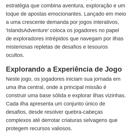
estratégia que combina aventura, exploração e um
toque de apostas emocionantes. Lançado em meio
a uma crescente demanda por jogos interativos,
'IslandsAdventure' coloca os jogadores no papel
de exploradores intrépidos que navegam por ilhas
misteriosas repletas de desafios e tesouros
ocultos.
Explorando a Experiência de Jogo
Neste jogo, os jogadores iniciam sua jornada em
uma ilha central, onde a principal missão é
construir uma base sólida e explorar ilhas vizinhas.
Cada ilha apresenta um conjunto único de
desafios, desde resolver quebra-cabeças
complexos até derrotar criaturas selvagens que
protegem recursos valiosos.