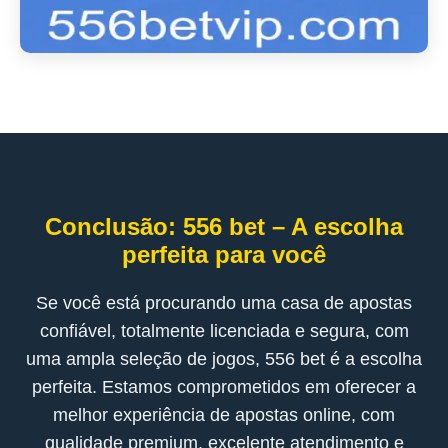
Conclusão: 556 bet – A escolha
perfeita para você
Se você está procurando uma casa de apostas
confiável, totalmente licenciada e segura, com
uma ampla seleção de jogos, 556 bet é a escolha
perfeita. Estamos comprometidos em oferecer a
melhor experiência de apostas online, com
qualidade premium, excelente atendimento e