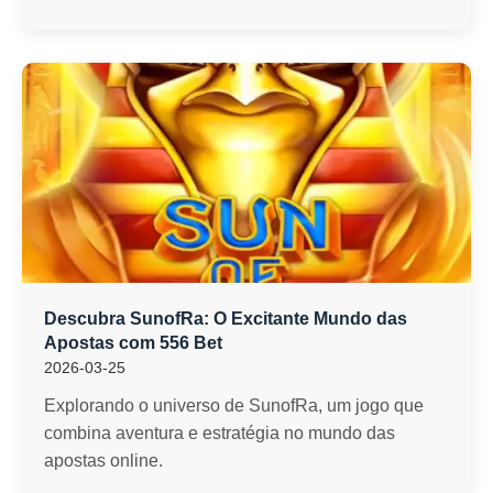
Descubra SunofRa: O Excitante Mundo das
Apostas com 556 Bet
2026-03-25
Explorando o universo de SunofRa, um jogo que
combina aventura e estratégia no mundo das
apostas online.