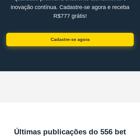
inovação contínua. Cadastre-se agora e receba
R$777 grátis!
Cadastre-se agora
Últimas publicações do 556 bet