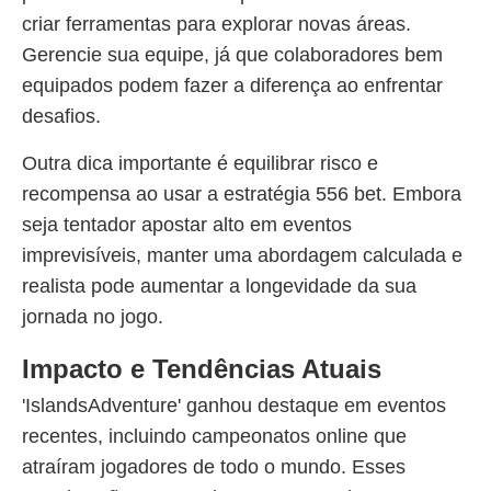
criar ferramentas para explorar novas áreas.
Gerencie sua equipe, já que colaboradores bem
equipados podem fazer a diferença ao enfrentar
desafios.
Outra dica importante é equilibrar risco e
recompensa ao usar a estratégia 556 bet. Embora
seja tentador apostar alto em eventos
imprevisíveis, manter uma abordagem calculada e
realista pode aumentar a longevidade da sua
jornada no jogo.
Impacto e Tendências Atuais
'IslandsAdventure' ganhou destaque em eventos
recentes, incluindo campeonatos online que
atraíram jogadores de todo o mundo. Esses