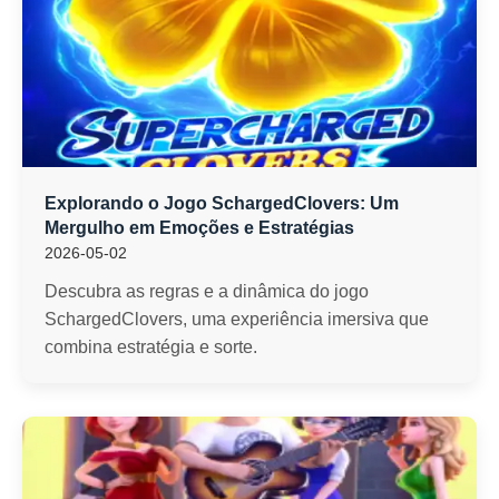
Explorando o Jogo SchargedClovers: Um
Mergulho em Emoções e Estratégias
2026-05-02
Descubra as regras e a dinâmica do jogo
SchargedClovers, uma experiência imersiva que
combina estratégia e sorte.