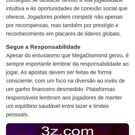
conseguiu se destacar devido à sua jogabilidade
intuitiva e às oportunidades de conexão social que
oferece. Jogadores podem competir não apenas
por recompensas, mas também por prestígio e
reconhecimento em placares de líderes globais.
Segue a Responsabilidade
Apesar do entusiasmo que MegaDiamond gerou, é
sempre importante lembrar da responsabilidade ao
jogar. As apostas devem ser feitas de forma
consciente, com um foco na diversão ao invés de
um ganho financeiro desmedido. Plataformas
responsáveis lembram aos jogadores de manter
um equilíbrio saudável entre lazer e limites
pessoais.