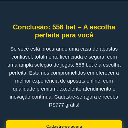
Conclusão: 556 bet – A escolha
perfeita para você
Se você está procurando uma casa de apostas
confiável, totalmente licenciada e segura, com
uma ampla seleção de jogos, 556 bet é a escolha
perfeita. Estamos comprometidos em oferecer a
melhor experiência de apostas online, com
qualidade premium, excelente atendimento e
inovação contínua. Cadastre-se agora e receba
R$777 grátis!
Cadastre-se agora