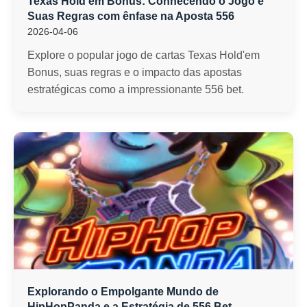
Texas Hold'em Bonus: Conhecendo o Jogo e
Suas Regras com ênfase na Aposta 556
2026-04-06
Explore o popular jogo de cartas Texas Hold'em
Bonus, suas regras e o impacto das apostas
estratégicas como a impressionante 556 bet.
Explorando o Empolgante Mundo de
HipHopPanda e a Estratégia de 556 Bet