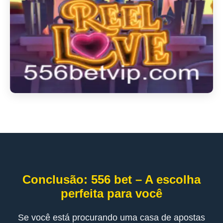
Conclusão: 556 bet – A escolha
perfeita para você
Se você está procurando uma casa de apostas