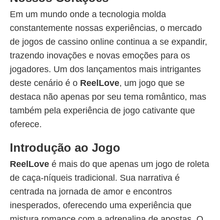
Em um mundo onde a tecnologia molda
constantemente nossas experiências, o mercado
de jogos de cassino online continua a se expandir,
trazendo inovações e novas emoções para os
jogadores. Um dos lançamentos mais intrigantes
deste cenário é o
ReelLove
, um jogo que se
destaca não apenas por seu tema romântico, mas
também pela experiência de jogo cativante que
oferece.
Introdução ao Jogo
ReelLove
é mais do que apenas um jogo de roleta
de caça-níqueis tradicional. Sua narrativa é
centrada na jornada de amor e encontros
inesperados, oferecendo uma experiência que
mistura romance com a adrenalina de apostas. O