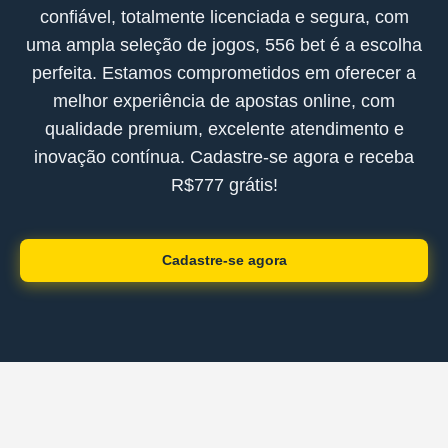
confiável, totalmente licenciada e segura, com
uma ampla seleção de jogos, 556 bet é a escolha
perfeita. Estamos comprometidos em oferecer a
melhor experiência de apostas online, com
qualidade premium, excelente atendimento e
inovação contínua. Cadastre-se agora e receba
R$777 grátis!
Cadastre-se agora