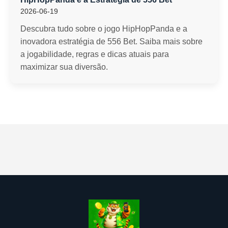
2026-06-19
Descubra tudo sobre o jogo HipHopPanda e a
inovadora estratégia de 556 Bet. Saiba mais sobre
a jogabilidade, regras e dicas atuais para
maximizar sua diversão.