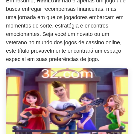
Em resumo,
ReelLove
não é apenas um jogo que
busca entregar recompensas financeiras, mas
uma jornada em que os jogadores embarcam em
momentos de sorte, estratégia e encontros
emocionantes. Seja você um novato ou um
veterano no mundo dos jogos de cassino online,
este título provavelmente encontrará um espaço
especial em suas preferências de jogo.