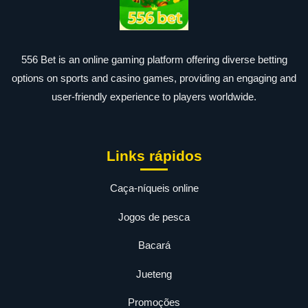
556 Bet is an online gaming platform offering diverse betting
options on sports and casino games, providing an engaging and
user-friendly experience to players worldwide.
Links rápidos
Caça-níqueis online
Jogos de pesca
Bacará
Jueteng
Promoções