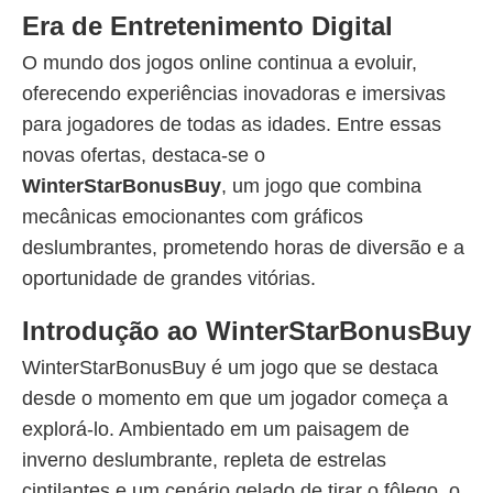
Era de Entretenimento Digital
O mundo dos jogos online continua a evoluir,
oferecendo experiências inovadoras e imersivas
para jogadores de todas as idades. Entre essas
novas ofertas, destaca-se o
WinterStarBonusBuy
, um jogo que combina
mecânicas emocionantes com gráficos
deslumbrantes, prometendo horas de diversão e a
oportunidade de grandes vitórias.
Introdução ao WinterStarBonusBuy
WinterStarBonusBuy é um jogo que se destaca
desde o momento em que um jogador começa a
explorá-lo. Ambientado em um paisagem de
inverno deslumbrante, repleta de estrelas
cintilantes e um cenário gelado de tirar o fôlego, o