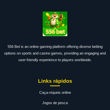
556 Bet is an online gaming platform offering diverse betting
options on sports and casino games, providing an engaging and
user-friendly experience to players worldwide.
Links rápidos
Caça-níqueis online
Jogos de pesca