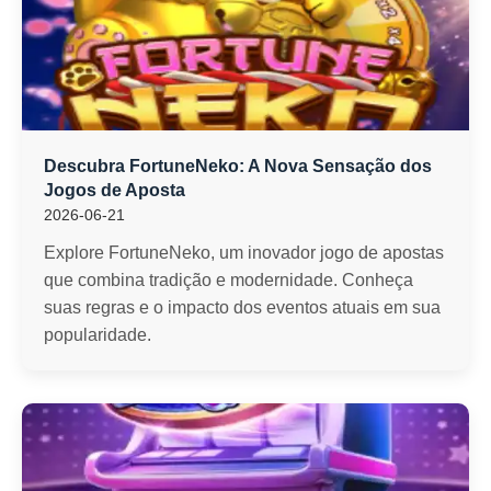
Descubra FortuneNeko: A Nova Sensação dos
Jogos de Aposta
2026-06-21
Explore FortuneNeko, um inovador jogo de apostas
que combina tradição e modernidade. Conheça
suas regras e o impacto dos eventos atuais em sua
popularidade.