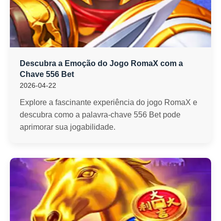
Descubra a Emoção do Jogo RomaX com a
Chave 556 Bet
2026-04-22
Explore a fascinante experiência do jogo RomaX e
descubra como a palavra-chave 556 Bet pode
aprimorar sua jogabilidade.