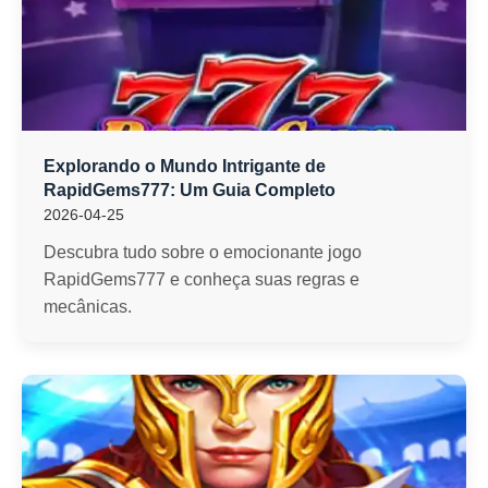
Explorando o Mundo Intrigante de
RapidGems777: Um Guia Completo
2026-04-25
Descubra tudo sobre o emocionante jogo
RapidGems777 e conheça suas regras e
mecânicas.