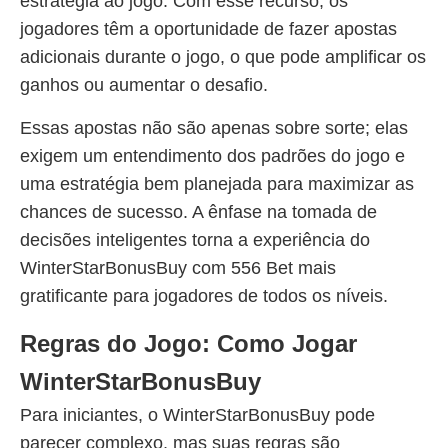
estratégia ao jogo. Com esse recurso, os
jogadores têm a oportunidade de fazer apostas
adicionais durante o jogo, o que pode amplificar os
ganhos ou aumentar o desafio.
Essas apostas não são apenas sobre sorte; elas
exigem um entendimento dos padrões do jogo e
uma estratégia bem planejada para maximizar as
chances de sucesso. A ênfase na tomada de
decisões inteligentes torna a experiência do
WinterStarBonusBuy com 556 Bet mais
gratificante para jogadores de todos os níveis.
Regras do Jogo: Como Jogar
WinterStarBonusBuy
Para iniciantes, o WinterStarBonusBuy pode
parecer complexo, mas suas regras são