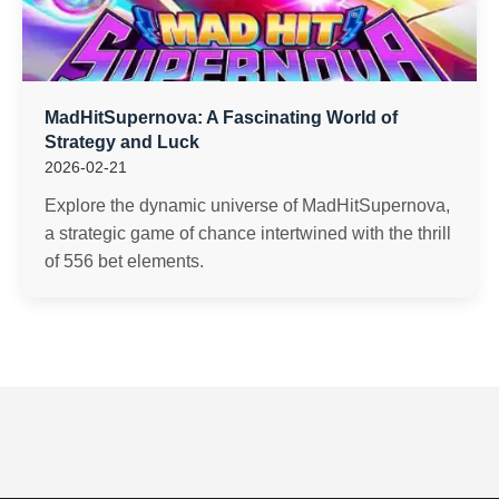
MadHitSupernova: A Fascinating World of
Strategy and Luck
2026-02-21
Explore the dynamic universe of MadHitSupernova,
a strategic game of chance intertwined with the thrill
of 556 bet elements.