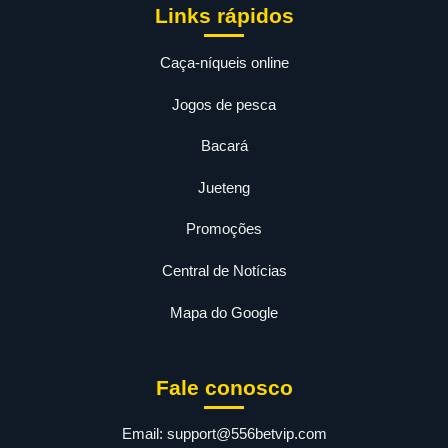
Links rápidos
Caça-níqueis online
Jogos de pesca
Bacará
Jueteng
Promoções
Central de Notícias
Mapa do Google
Fale conosco
Email:
support@556betvip.com