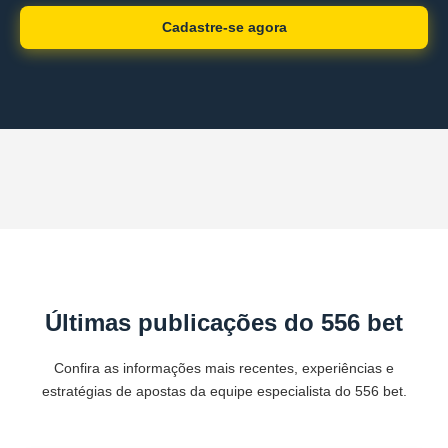
Cadastre-se agora
Últimas publicações do 556 bet
Confira as informações mais recentes, experiências e
estratégias de apostas da equipe especialista do 556 bet.