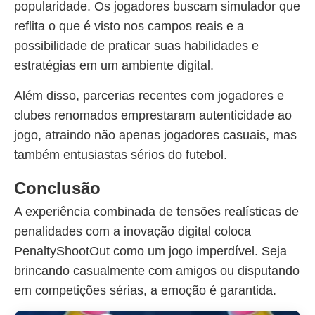
popularidade. Os jogadores buscam simulador que
reflita o que é visto nos campos reais e a
possibilidade de praticar suas habilidades e
estratégias em um ambiente digital.
Além disso, parcerias recentes com jogadores e
clubes renomados emprestaram autenticidade ao
jogo, atraindo não apenas jogadores casuais, mas
também entusiastas sérios do futebol.
Conclusão
A experiência combinada de tensões realísticas de
penalidades com a inovação digital coloca
PenaltyShootOut como um jogo imperdível. Seja
brincando casualmente com amigos ou disputando
em competições sérias, a emoção é garantida.