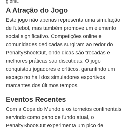
glória.
A Atração do Jogo
Este jogo não apenas representa uma simulação
de futebol, mas também promove um elemento
social significativo. Competições online e
comunidades dedicadas surgiram ao redor do
PenaltyShootOut, onde dicas são trocadas e
melhores práticas são discutidas. O jogo
conquistou jogadores e críticos, garantindo um
espaço no hall dos simuladores esportivos
marcantes dos últimos tempos.
Eventos Recentes
Com a Copa do Mundo e os torneios continentais
servindo como pano de fundo atual, o
PenaltyShootOut experimenta um pico de