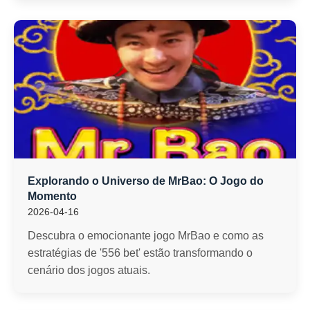
Explorando o Universo de MrBao: O Jogo do
Momento
2026-04-16
Descubra o emocionante jogo MrBao e como as
estratégias de '556 bet' estão transformando o
cenário dos jogos atuais.