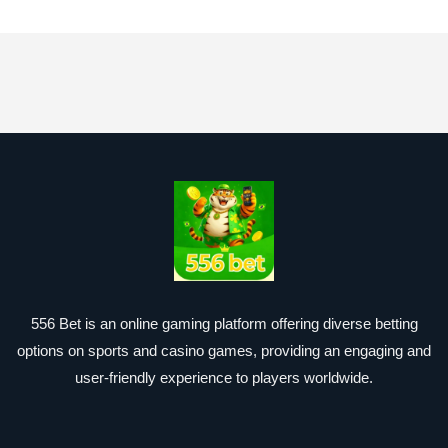
556 Bet is an online gaming platform offering diverse betting
options on sports and casino games, providing an engaging and
user-friendly experience to players worldwide.