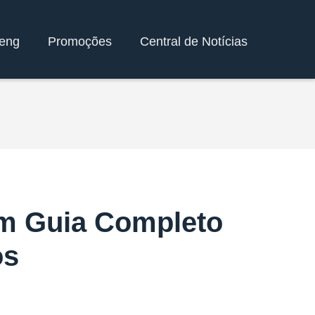
teng
Promoções
Central de Notícias
m Guia Completo
os