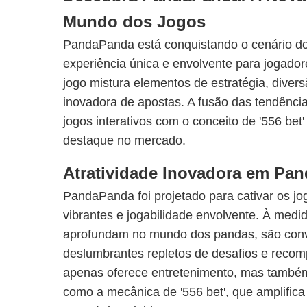
Mundo dos Jogos
PandaPanda está conquistando o cenário d
experiência única e envolvente para jogador
jogo mistura elementos de estratégia, dive
inovadora de apostas. A fusão das tendênci
jogos interativos com o conceito de '556 be
destaque no mercado.
Atratividade Inovadora em Pa
PandaPanda foi projetado para cativar os j
vibrantes e jogabilidade envolvente. À medi
aprofundam no mundo dos pandas, são convi
deslumbrantes repletos de desafios e recom
apenas oferece entretenimento, mas também 
como a mecânica de '556 bet', que amplifica