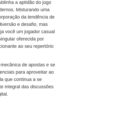
blinha a aptidão do jogo
dernos. Misturando uma
corporação da tendência de
iversão e desafio, mas
Seja você um jogador casual
ingular oferecida por
onante ao seu repertório
a mecânica de apostas e se
nciais para aproveitar ao
a que continua a se
e integral das discussões
tal.