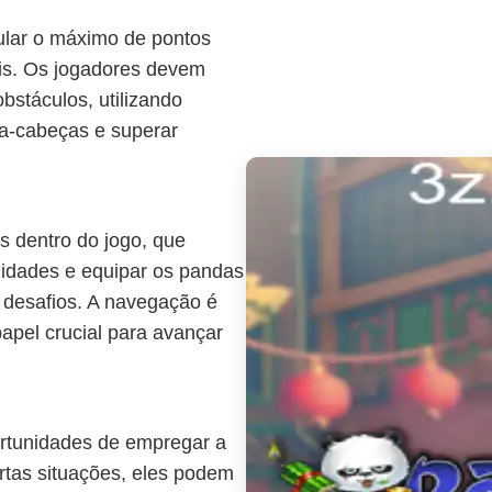
ular o máximo de pontos
eis. Os jogadores devem
bstáculos, utilizando
ra-cabeças e superar
s dentro do jogo, que
lidades e equipar os pandas
 desafios. A navegação é
apel crucial para avançar
ortunidades de empregar a
ertas situações, eles podem