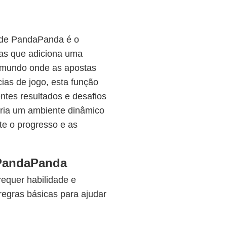
s de PandaPanda é o
tas que adiciona uma
 mundo onde as apostas
ias de jogo, esta função
ntes resultados e desafios
cria um ambiente dinâmico
te o progresso e as
 PandaPanda
equer habilidade e
regras básicas para ajudar